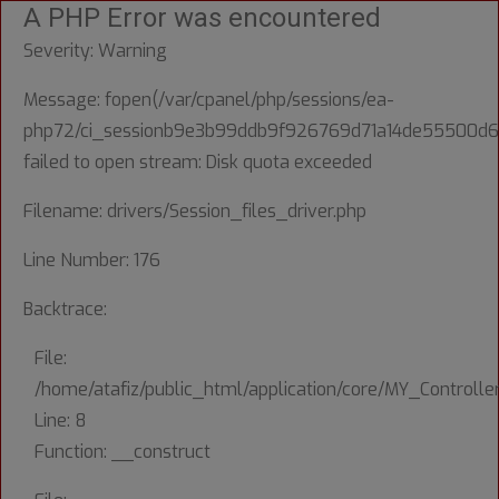
A PHP Error was encountered
Severity: Warning
Message: fopen(/var/cpanel/php/sessions/ea-
php72/ci_sessionb9e3b99ddb9f926769d71a14de55500d6
failed to open stream: Disk quota exceeded
Filename: drivers/Session_files_driver.php
Line Number: 176
Backtrace:
File:
/home/atafiz/public_html/application/core/MY_Controlle
Line: 8
Function: __construct