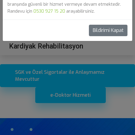
branşında güvenli bir hizmet vermeye devam etmektedir.
Randevu için
0530 927 15 20
arayabilirsiniz.
Bildirimi Kapat
Kardiyak Rehabilitasyon
SGK ve Özel Sigortalar ile Anlaşmamız
Mevcuttur
e-Doktor Hizmeti